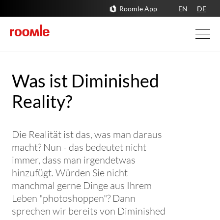
Roomle App
EN
DE
Was ist Diminished
Reality?
Die Realität ist das, was man daraus
macht? Nun - das bedeutet nicht
immer, dass man irgendetwas
hinzufügt. Würden Sie nicht
manchmal gerne Dinge aus Ihrem
Leben "photoshoppen"? Dann
sprechen wir bereits von Diminished