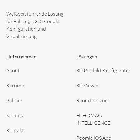
spielen, sowohl Endkund:innen als auch
Handelspartnern Klarheit, Sicherheit und
Weltweit führende Lösung
Inspiration zu bieten. Dieses Q&A zeigt, wie
für Full Logic 3D Produkt
MOEBE skandinavische Designprinzipien mit
Konfiguration und
digitaler Innovation verbindet, um ein
Visualisierung.
nahtloses und inspirierendes Kundenerlebnis
zu schaffen.
Unternehmen
Lösungen
About
3D Produkt Konfigurator
Karriere
3D Viewer
Policies
Room Designer
Security
HI HOMAG
INTELLIGENCE
Kontakt
Roomle iOS App