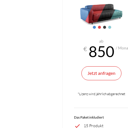
ab
850
€
/ Mona
Jetzt anfragen
*Lizenz wird jährlich abgerechnet
Das Paket inkludiert
15 Produkt