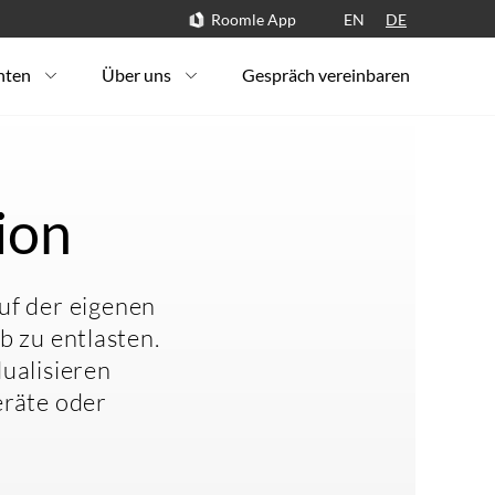
Roomle App
EN
DE
hten
Über uns
Gespräch vereinbaren
ion
uf der eigenen
 zu entlasten.
ualisieren
eräte oder