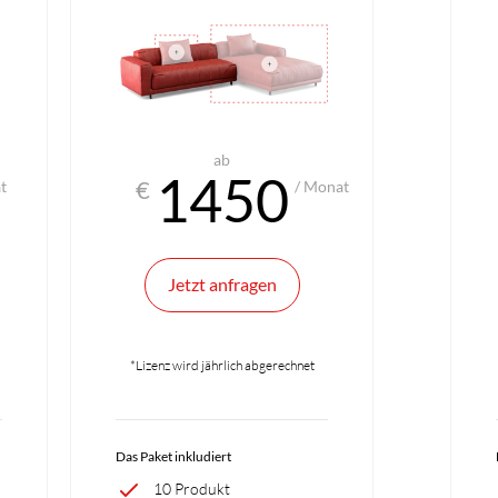
ab
1450
€
t
/ Monat
Jetzt anfragen
*Lizenz wird jährlich abgerechnet
Das Paket inkludiert
10 Produkt